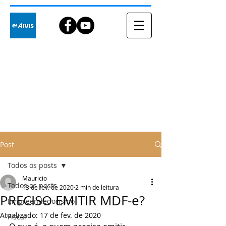
Blog
Post
Todos os posts
Mauricio
Todos os posts
13 de fev. de 2020
2 min de leitura
PRECISO EMITIR MDF-e?
Empreendedorismo
Atualizado:
17 de fev. de 2020
Fiscal