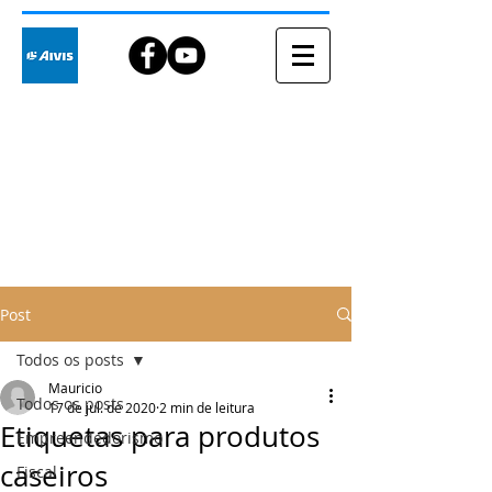
Blog
Post
Todos os posts
Mauricio
Todos os posts
17 de jul. de 2020
2 min de leitura
Etiquetas para produtos
Empreendedorismo
caseiros
Fiscal