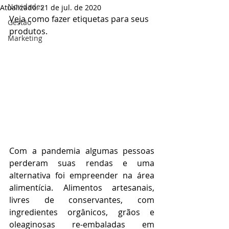
Novidades
Atualizado:
21 de jul. de 2020
Veja como fazer etiquetas para seus 
Gestão
produtos.
Marketing
Com a pandemia algumas pessoas 
perderam suas rendas e uma 
alternativa foi empreender na área 
alimentícia. Alimentos artesanais, 
livres de conservantes, com 
ingredientes orgânicos, grãos e 
oleaginosas re-embaladas em 