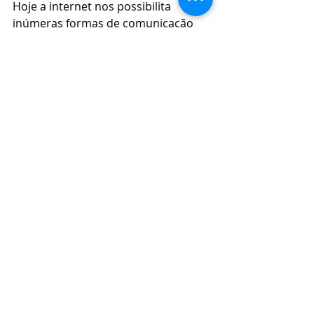
Hoje a internet nos possibilita 
inúmeras formas de comunicação 
gratuita para falarmos e vermos 
familiares, amigos e todos aqueles 
que amamos, isso ajuda a 
mantermos a esperança nos dias 
melhores que virão e no fim desta 
pandemia. Com certeza todos 
sairemos diferentes e muito mais 
fortes deste momento histórico.
Otimize os seus processos. Não 
gaste mais tempo do que o 
necessário para as atividades. 