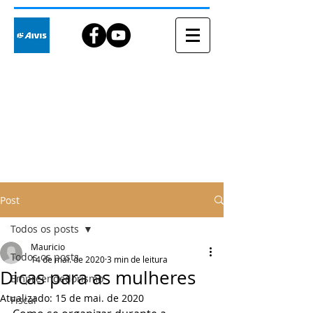
Blog
Post
Todos os posts
Mauricio
Todos os posts
14 de mai. de 2020
3 min de leitura
Dicas para as mulheres
Empreendedorismo
Atualizado:
15 de mai. de 2020
Fiscal