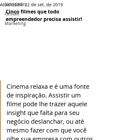
Novidades
Atualizado:
22 de set. de 2019
Cinco filmes que todo 
Gestão
empreendedor precisa assistir!
Marketing
Cinema relaxa e é uma fonte 
de inspiração. Assistir um 
filme pode lhe trazer aquele 
insight que falta para seu 
negócio deslanchar, ou até 
mesmo fazer com que você 
olhe sua empresa com outros 