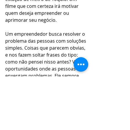
filme que com certeza irá motivar 
quem deseja empreender ou 
aprimorar seu negócio.
Um empreendedor busca resolver o 
problema das pessoas com soluções 
simples. Coisas que parecem obvias, 
e nos fazem soltar frases do tipo: 
como não pensei nisso antes? Vê 
oportunidades onde as pessoas só 
enxergam problemas. Ele sempre 
quer mais, e persiste com 
determinação. 
Se você já iniciou seu negócio ou 
precisa melhorar a gestão da sua 
empresa, conheça o 
Sistema Aivis
. 
Gestão, 
Notas Fiscais
 e muito mais 