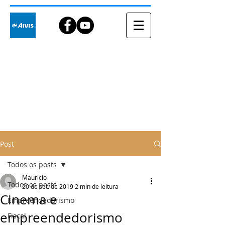
Blog
Post
Todos os posts
Mauricio
Todos os posts
20 de set. de 2019
2 min de leitura
Cinema e
Empreendedorismo
empreendedorismo
Fiscal