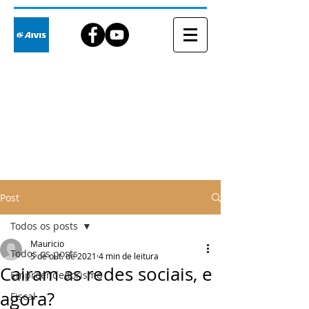
Blog
Post
Todos os posts
Mauricio
Todos os posts
5 de out. de 2021
4 min de leitura
Cairam as redes sociais, e
Empreendedorismo
agora?
Fiscal