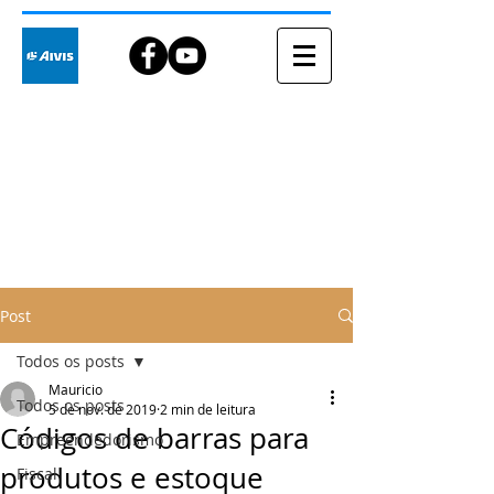
Blog
Post
Todos os posts
Mauricio
Todos os posts
5 de nov. de 2019
2 min de leitura
Códigos de barras para
Empreendedorismo
produtos e estoque
Fiscal