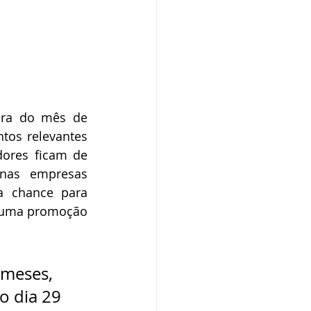
ira do mês de 
os relevantes 
ores ficam de 
nas empresas 
 chance para 
e uma promoção 
 meses, 
o dia 29 