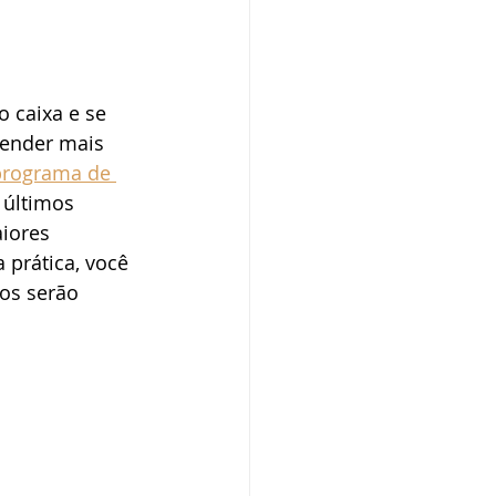
 caixa e se 
vender mais 
programa de 
 últimos 
iores 
prática, você 
os serão 