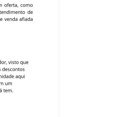
 oferta, como 
tendimento de 
 venda afiada 
r, visto que 
m descontos 
nidade aqui 
ém um 
á tem. 