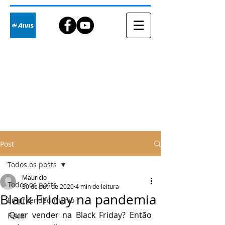
Blog
Post
Todos os posts
Mauricio
Todos os posts
30 de out. de 2020
4 min de leitura
Black Friday na pandemia
Empreendedorismo
Quer vender na Black
 F
riday? Então 
Fiscal