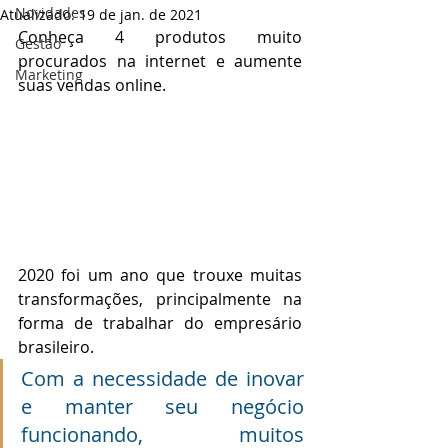
Novidades
Atualizado:
19 de jan. de 2021
Conheça 4 produtos muito 
Gestão
procurados na internet e aumente 
Marketing
suas vendas online.
2020 foi um ano que trouxe muitas 
transformações, principalmente na 
forma de trabalhar do empresário 
brasileiro.
Com a necessidade de inovar 
e manter seu negócio 
funcionando, muitos 