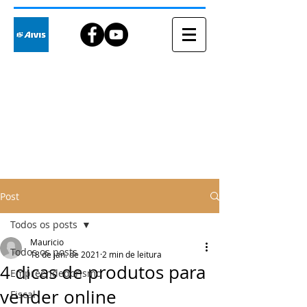
Blog
Post
Todos os posts
Mauricio
Todos os posts
18 de jan. de 2021
2 min de leitura
4 dicas de produtos para
Empreendedorismo
vender online
Fiscal