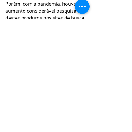
Porém, com a pandemia, houve um 
aumento considerável pesquisa 
destes produtos nos sites de busca.
Com as crianças em casa, a 
necessidade de mantê-los entretidos 
e em constante atividade, fez com 
que houvesse um aumento 
significativo da procura por 
brinquedos, jogos educativos e de 
tabuleiro.
Presentes para bebês também teve 
uma altíssima procura nos sites de 
busca, segundo Google Trends, 
estando os kits presentes para bebês 
entre os mais procurados pelos 
brasileiros.