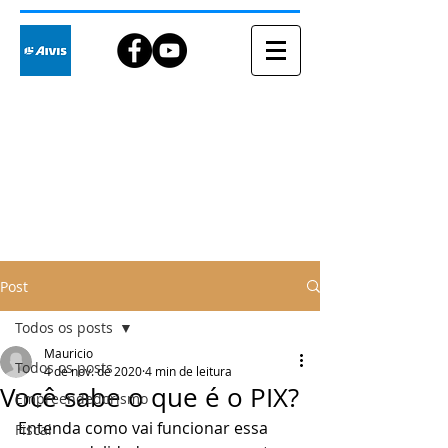
Blog
Post
Todos os posts
Mauricio
Todos os posts
4 de nov. de 2020
4 min de leitura
Você sabe o que é o PIX?
Empreendedorismo
Entenda como vai funcionar essa 
Fiscal