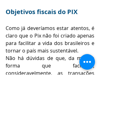
Objetivos fiscais do PIX
Como já deveríamos estar atentos, é 
claro que o Pix não foi criado apenas 
para facilitar a vida dos brasileiros e 
tornar o país mais sustentável. 
Não há dúvidas de que, da mesma 
forma que facilitará, 
consideravelmente, as transações 
financeiras, o PIX também será uma 
poderosa ferramenta para a 
fiscalização tributária no país.
Assim, o Pix também tem como 
objetivo coibir a sonegação fiscal e 
reduzir os negócios irregulares, além 
de desburocratizar as declarações e 