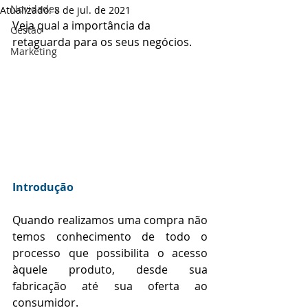
Novidades
Atualizado:
8 de jul. de 2021
Veja qual a importância da 
Gestão
retaguarda para os seus negócios.
Marketing
Introdução
Quando realizamos uma compra não 
temos conhecimento de todo o 
processo que possibilita o acesso 
àquele produto, desde sua 
fabricação até sua oferta ao 
consumidor.