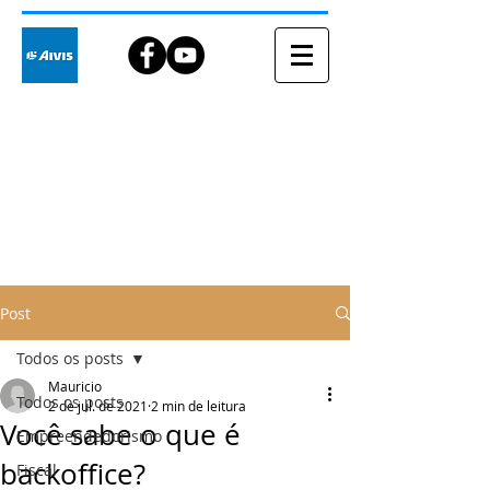
Blog
Post
Todos os posts
Mauricio
Todos os posts
2 de jul. de 2021
2 min de leitura
Você sabe o que é
Empreendedorismo
backoffice?
Fiscal