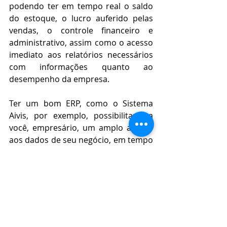
podendo ter em tempo real o saldo 
do estoque, o lucro auferido pelas 
vendas, o controle financeiro e 
administrativo, assim como o acesso 
imediato aos relatórios necessários 
com informações quanto ao 
desempenho da empresa.
Ter um bom ERP, como o Sistema 
Aivis, por exemplo, possibilitaria a 
você, empresário, um amplo acesso 
aos dados de seu negócio, em tempo 
real  através de um tablet, 
smartphone ou computador de 
qualquer lugar que estiver, bastando 
para isso ter acesso à internet.
Com isto, poderá ter amplo acesso a 
todo os processos de vendas, 