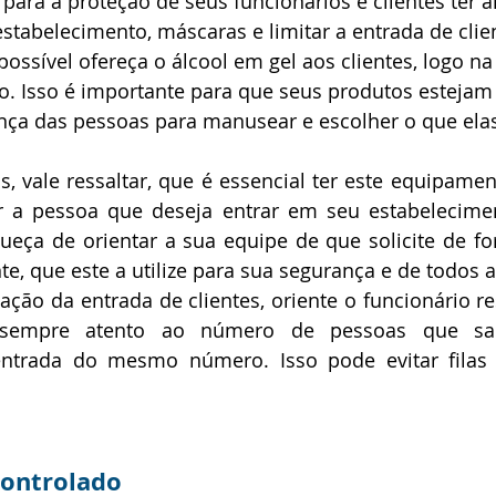
para a proteção de seus funcionários e clientes ter á
stabelecimento, máscaras e limitar a entrada de clie
ossível ofereça o álcool em gel 
aos clientes, 
logo na
o. Isso é importante para que seus produtos estejam
nça das pessoas para manusear e escolher o que elas
 vale ressaltar, que é essencial ter este equipamen
r a pessoa que deseja entrar em seu estabelecimen
queça de orientar a sua equipe de que solicite de f
te, que este a utilize para sua segurança e de todos a 
ação da entrada de clientes, oriente o funcionário re
 sempre atento ao número de pessoas que sae
ntrada do mesmo número. Isso pode evitar filas 
ontrolado