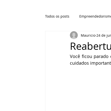
Todos os posts
Empreendedorism
Mauricio
24 de ju
Reabertu
Você ficou parado d
cuidados important