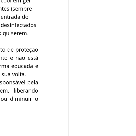
lcool em gel 
ntes (sempre 
 entrada do 
 desinfectados 
 quiserem.  
to de proteção 
to e não está 
orma educada e 
sua volta.  
sponsável pela 
m, liberando 
ou diminuir o 