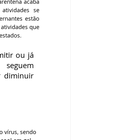
arentena acaba 
tividades se 
ernantes estão 
atividades que 
estados.  
tir ou já 
, seguem 
diminuir 
 vírus, sendo 