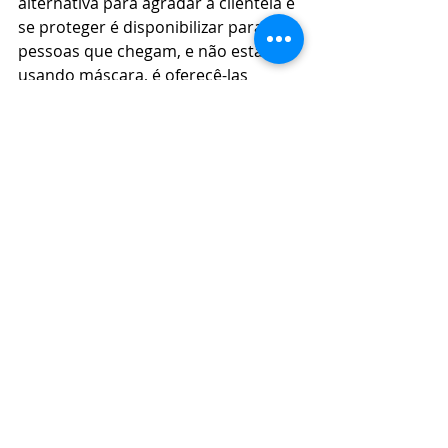
alternativa para agradar a clientela e 
se proteger é disponibilizar para as 
pessoas que chegam, e não estão 
usando máscara, é oferecê-las 
gratuitamente e pedir gentilmente 
que coloque a mesma para entrar 
no recinto. 
Fiscal
Posts recentes
Ver tudo