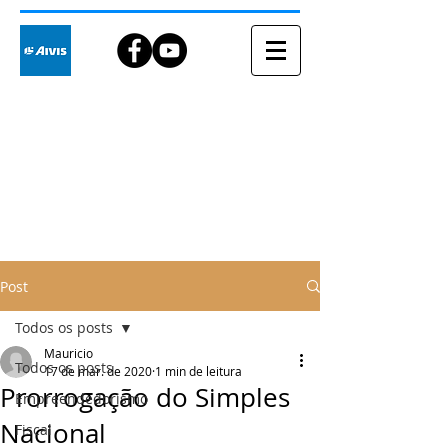
Blog
Post
Todos os posts
Mauricio
Todos os posts
17 de mar. de 2020
1 min de leitura
Prorrogação do Simples
Empreendedorismo
Nacional
Fiscal