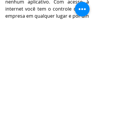
nenhum aplicativo. Com acesso à 
internet você tem o controle de sua 
empresa em qualquer lugar e por um 
preço que cabe no seu bolso. 
Conheça o 
Aivis 
e alcance voos mais 
altos no seu negócio. 
Empreendedorismo
Gestão