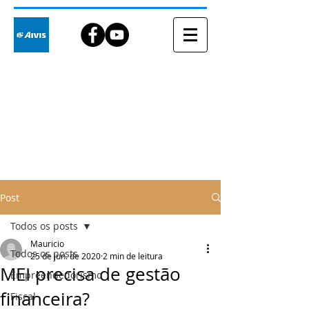
Blog
Post
Todos os posts
Mauricio
Todos os posts
25 de jun. de 2020
2 min de leitura
MEI precisa de gestão
Empreendedorismo
financeira?
Fiscal