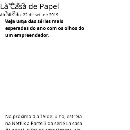
Novidades
La Casa de Papel
Gestão
Atualizado:
22 de set. de 2019
Veja uma das séries mais 
Marketing
esperadas do ano com os olhos do 
um empreendedor.
No próximo dia 19 de julho, estreia 
na Netflix a Parte 3 da série La casa 