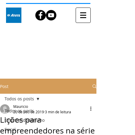
Blog
Post
Todos os posts
Mauricio
Todos os posts
20 de set. de 2019
3 min de leitura
Lições para
Empreendedorismo
empreendedores na série
Fiscal