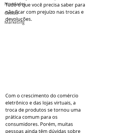
Novidades
Tudo o que você precisa saber para 
não ficar com prejuízo nas trocas e 
Gestão
devoluções.
Marketing
Com o crescimento do comércio 
eletrônico e das lojas virtuais, a 
troca de produtos se tornou uma 
prática comum para os 
consumidores. Porém, muitas 
pessoas ainda têm dúvidas sobre 