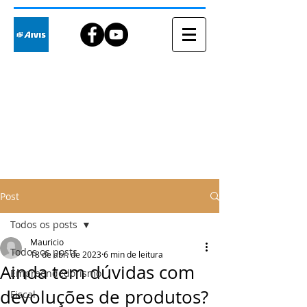
Blog
Post
Todos os posts
Mauricio
Todos os posts
18 de abr. de 2023
6 min de leitura
Ainda tem dúvidas com
Empreendedorismo
devoluções de produtos?
Fiscal