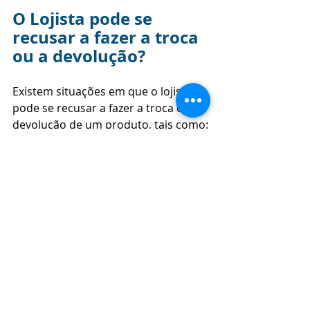
O Lojista pode se 
recusar a fazer a troca 
ou a devolução?
Existem situações em que o lojista 
pode se recusar a fazer a troca ou 
devolução de um produto, tais como:
Quando o produto foi 
danificado por mau uso do 
cliente
: Se o produto 
apresentar sinais de uso 
inadequado ou danos causados 
pelo próprio cliente, o lojista 
pode se recusar a fazer a troca 
ou devolução.
Quando o produto não estiver 
em perfeito estado de 
conservação
: Caso o produto 