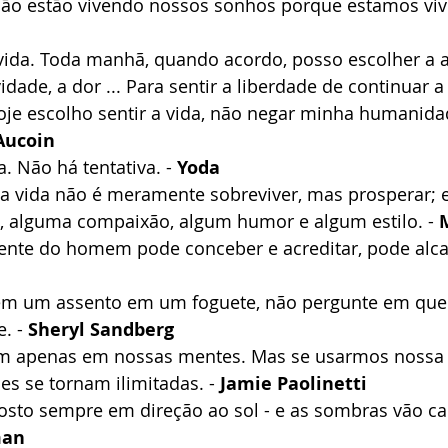
não estão vivendo nossos sonhos porque estamos vi
n
vida. Toda manhã, quando acordo, posso escolher a al
vidade, a dor ... Para sentir a liberdade de continuar 
hoje escolho sentir a vida, não negar minha humanida
Aucoin
. Não há tentativa. - 
Yoda
 vida não é meramente sobreviver, mas prosperar; e 
 alguma compaixão, algum humor e algum estilo. - 
ente do homem pode conceber e acreditar, pode alcan
rem um assento em um foguete, não pergunte em que 
. - 
Sheryl Sandberg
em apenas em nossas mentes. Mas se usarmos nossa 
es se tornam ilimitadas. - 
Jamie Paolinetti
sto sempre em direção ao sol - e as sombras vão cai
man