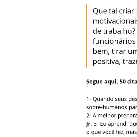
Que tal criar
motivacionai
de trabalho?
funcionários 
bem, tirar u
positiva, tra
Segue aqui, 50 cit
1- Quando seus dese
sobre-humanos para
2- A melhor prepara
Jr
. 3- Eu aprendi q
o que você fez, mas