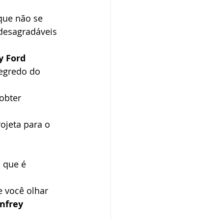
 que não se 
desagradáveis 
y Ford
egredo do 
obter 
ojeta para o 
 que é 
e você olhar 
nfrey