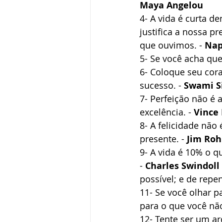
Maya Angelou
4- A vida é curta d
justifica a nossa p
que ouvimos. - 
Nap
5- Se você acha que
6- Coloque seu cor
sucesso. - 
Swami S
7- Perfeição não é 
excelência. - 
Vince
8- A felicidade não 
presente. - 
Jim Ro
9- A vida é 10% o q
- 
Charles Swindoll
possível; e de repe
11- Se você olhar p
para o que você não
12- Tente ser um ar