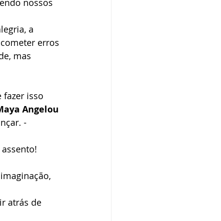
vendo nossos 
egria, a 
a cometer erros 
de, mas 
fazer isso 
Maya Angelou
çar. - 
assento! 
imaginação, 
r atrás de 