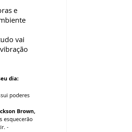
ras e 
ambiente 
tudo vai 
vibração 
eu dia:
ssui poderes 
ackson Brown, 
as esquecerão 
. - 