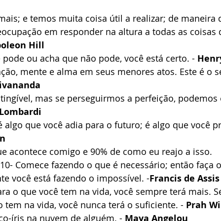
emais; e temos muita coisa útil a realizar; de maneira
reocupação em responder na altura a todas as coisas 
oleon Hill
 pode ou acha que não pode, você está certo. - 
Henr
ação, mente e alma em seus menores atos. Este é o s
ivananda
atingível, mas se perseguirmos a perfeição, podemos 
 Lombardi
é algo que você adia para o futuro; é algo que você pr
hn
ue acontece comigo e 90% de como eu reajo a isso. 
 10- Comece fazendo o que é necessário; então faça o
nte você está fazendo o impossível. -
Francis de Assis
ara o que você tem na vida, você sempre terá mais. S
 tem na vida, você nunca terá o suficiente. - 
Prah Wi
co-íris na nuvem de alguém. - 
Maya Angelou