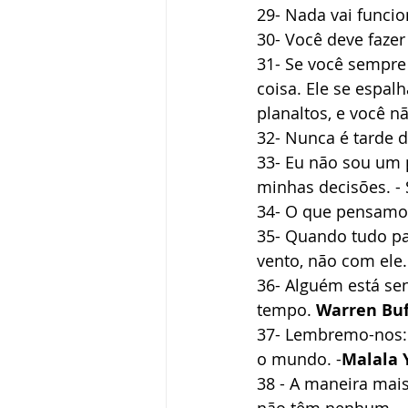
29- Nada vai funcio
30- Você deve fazer
31- Se você sempre 
coisa. Ele se espal
planaltos, e você nã
32- Nunca é tarde d
33- Eu não sou um 
minhas decisões. -
34- O que pensamos
35- Quando tudo par
vento, não com ele. 
36- Alguém está se
tempo. 
Warren Buf
37- Lembremo-nos: 
o mundo. -
Malala 
38 - A maneira mai
não têm nenhum. -