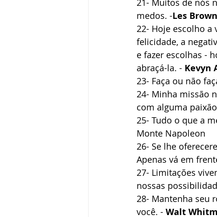
21- Muitos de nós 
medos. -
Les Brow
22- Hoje escolho a 
felicidade, a negati
e fazer escolhas - 
abraçá-la. - 
Kevyn 
23- Faça ou não faça
24- Minha missão na
com alguma paixão,
25- Tudo o que a m
Monte Napoleon 
26- Se lhe oferece
Apenas vá em frente
27- Limitações viv
nossas possibilidad
28- Mantenha seu ro
você. - 
Walt Whit