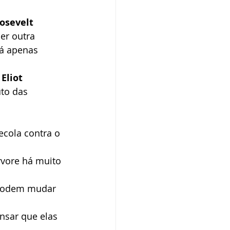
osevelt
er outra 
Há apenas 
Eliot
to das 
ecola contra o 
vore há muito 
 podem mudar 
nsar que elas 