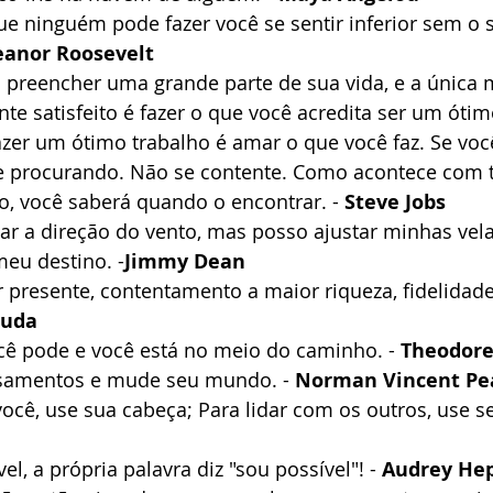
e ninguém pode fazer você se sentir inferior sem o 
eanor Roosevelt
i preencher uma grande parte de sua vida, e a única 
te satisfeito é fazer o que você acredita ser um ótimo
zer um ótimo trabalho é amar o que você faz. Se voc
e procurando. Não se contente. Como acontece com 
, você saberá quando o encontrar. - 
Steve Jobs
r a direção do vento, mas posso ajustar minhas vela
eu destino. -
Jimmy Dean
 presente, contentamento a maior riqueza, fidelidad
uda
cê pode e você está no meio do caminho. - 
Theodore
samentos e mude seu mundo. - 
Norman Vincent Pe
você, use sua cabeça; Para lidar com os outros, use se
l, a própria palavra diz "sou possível"! - 
Audrey He