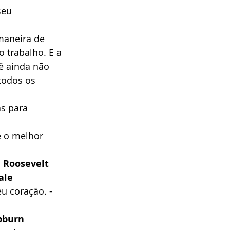
seu 
maneira de 
 trabalho. E a 
ê ainda não 
todos os 
s para 
e o melhor 
 Roosevelt
ale
u coração. - 
pburn