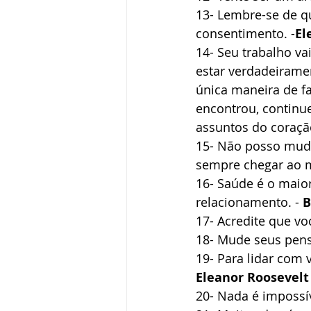
13- Lembre-se de qu
consentimento. -
El
14- Seu trabalho va
estar verdadeiramen
única maneira de fa
encontrou, continu
assuntos do coração
15- Não posso muda
sempre chegar ao m
16- Saúde é o maior
relacionamento. - 
B
17- Acredite que vo
18- Mude seus pen
19- Para lidar com 
Eleanor Roosevelt
20- Nada é impossíve