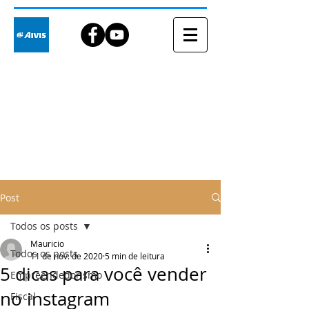
Blog
Post
Todos os posts
Mauricio
Todos os posts
11 de nov. de 2020
5 min de leitura
5 dicas para você vender
Empreendedorismo
no instagram
Fiscal