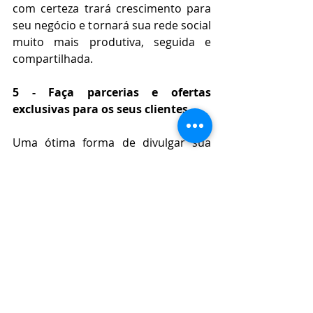
com certeza trará crescimento para 
seu negócio e tornará sua rede social 
muito mais produtiva, seguida e 
compartilhada.
5 - Faça parcerias e ofertas 
exclusivas para os seus clientes
Uma ótima forma de divulgar sua 
marca no Instagram e conseguir 
seguidores qualificados que se 
interessem pelo seu produto, é 
através de parcerias com 
influenciadores digitais que são 
seguidos pelos seus clientes em 
potencial.
Assim, será necessário que você 
realize uma pesquisa nas redes e 