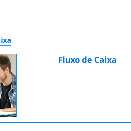
aixa
Fluxo de Caixa
Planilha para fluxo de caixa co
botões e gráficos de resultados