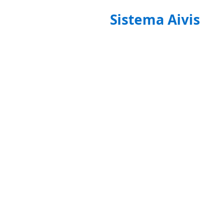
Sistema Aivis
Conheça o Sistema Aivis
Gestão completa
Notas fiscais
Frente de loja
Manifesto de carga
Boleto fácil
100% online