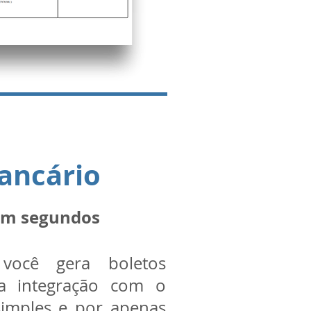
ancário
 em segundos
você gera boletos
da integração com o
imples e por apenas