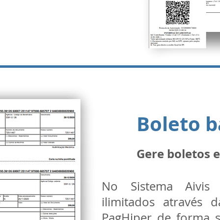
Boleto b
Gere boletos
No Sistema Aivis 
ilimitados através 
PagHiper de forma s