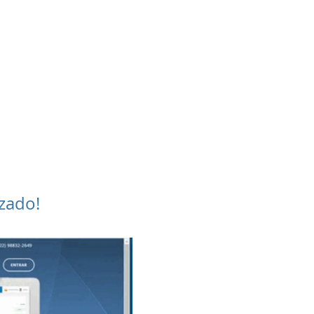
mpromisso. Nós
judamos com as
nfigurações e com
um treinamento
personalizado.
zado!