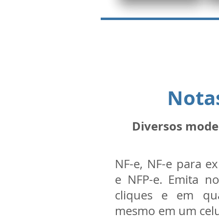
Notas
Diversos model
NF-e, NF-e para e
e NFP-e. Emita no
cliques e em qua
mesmo em um celu