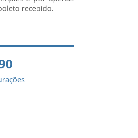
 boleto recebido.
,90
gurações
 como centenas de
presas em todo o
sil e solicite uma
presentação sem