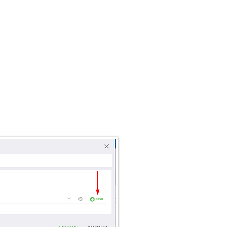
de escolher qual CSOSN
das de devolução e caso
O e adicione um perfil
sidades. Normalmente
icação ou é para o 400 (
es Nacional ) ou 900 (
campos para informar as