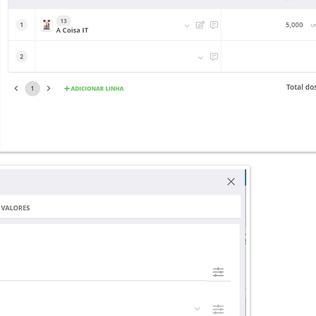
Nor
esp
merc
o me
vár
enc
de c
do D