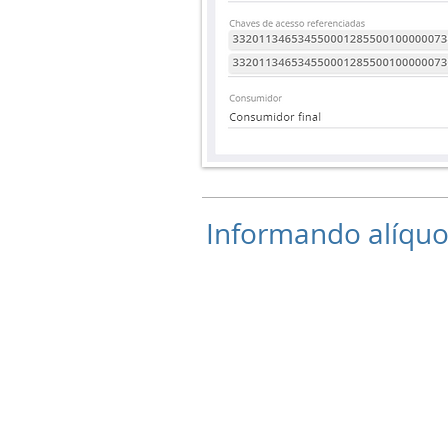
Informando alíquo
Agora só falta inserir a
Clica no número antes d
vá para a aba
TRIBUTOS
personalizado e escol
sequência insira a alíq
de cálculo vai ser o valor