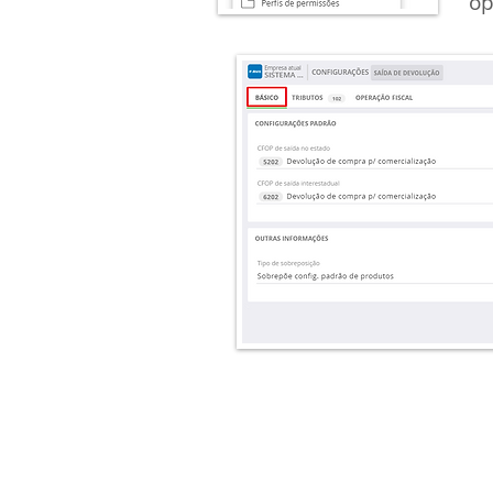
op
Indique qual vai ser o C
as devoluções e deixe 
sobrepor a configura
produtos. Só não deve
vendas.