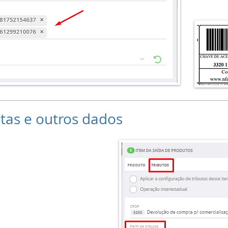
tas e outros dados
s alíquotas de ICMS.
o produtos e depois
. Selecione um perfil
ha o CSOSN 900. Na
uota do ICMS. A base