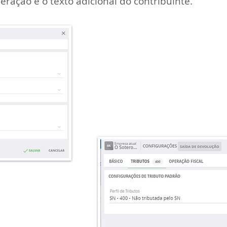
eração e o texto adicional do contribuinte.
Na aba
TRIBUTOS
você po
vai ser o padrão para saí
não tenha, clique em NOV
que atenda suas neces
nessas notas fiscais a ind
Não tributada pelo Simpl
outros ), que possui os 
alíquotas.
FOP padrão para
a indicação de
ção padrão de
 sobrepor para