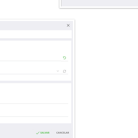
Na aba OPERAÇ
especificar a 
inserir um texto
nota com info
Com esses dados
das vezes as aç
dependendo de
serem realizadas.
Você pode ainda
saída e exportar
facilita muito 
devolução ou 
retornar, são mui