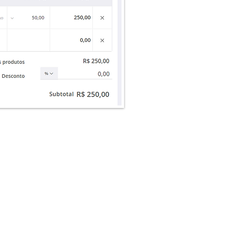
malmente as empresas
eram acumular algumas
adorias para aproveitar
smo frete. Por isso, são
ias chaves e você vai
ontrar a chave da nota
ompra na parte superior
anfe a direita.