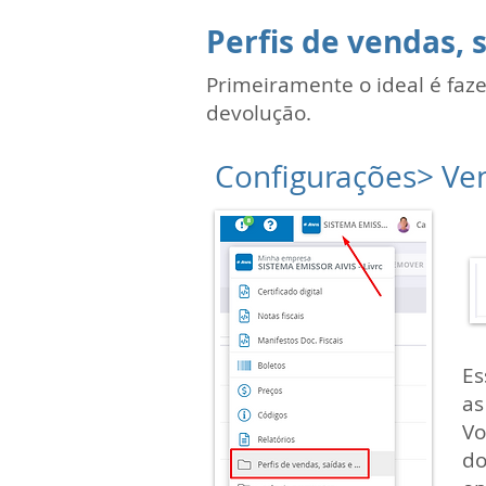
Perfis de vendas, 
Primeiramente o ideal é faz
devolução.
Configurações> Ven
N
Es
as
Vo
do