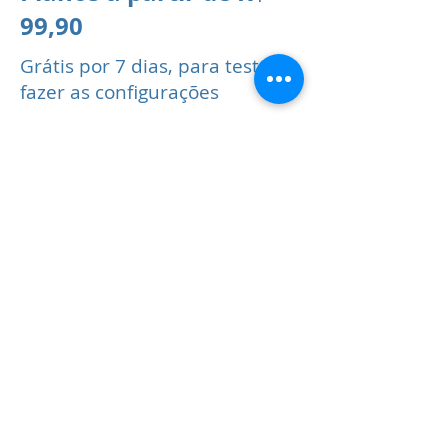
99,90
Grátis por 7 dias, para testar e
fazer as configurações
Faça como centenas de
empresas em todo o Brasil e
solicite uma apresentação
sem compromisso. Nós
ajudamos com as