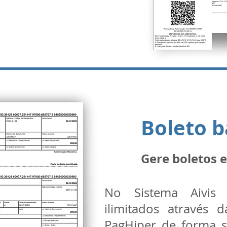
Boleto b
Gere boletos
No Sistema Aivis 
ilimitados através 
PagHiper de forma s