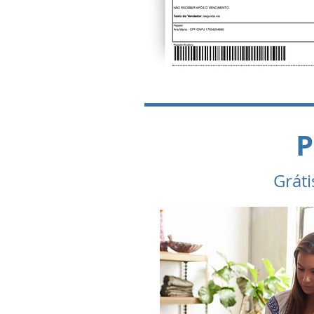
P
Gráti