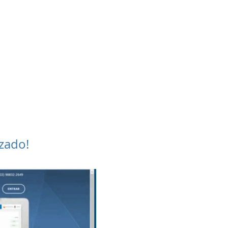
mpromisso. Nós
judamos com as
nfigurações e com
um treinamento
personalizado.
zado!