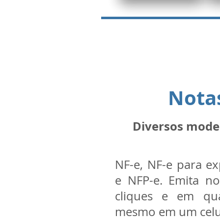
Notas
Diversos model
NF-e, NF-e para e
e NFP-e. Emita no
cliques e em qua
mesmo em um celu