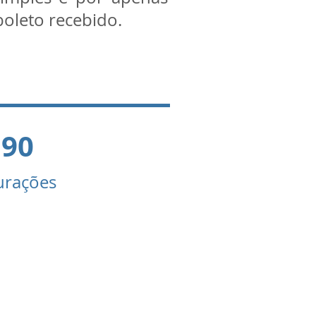
 boleto recebido.
,90
gurações
 como centenas de
presas em todo o
sil e solicite uma
presentação sem