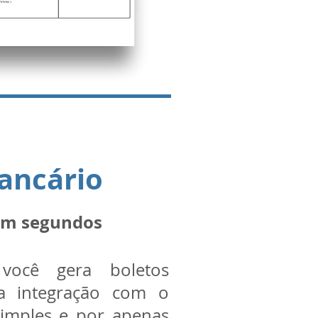
ancário
 em segundos
você gera boletos
da integração com o
imples e por apenas