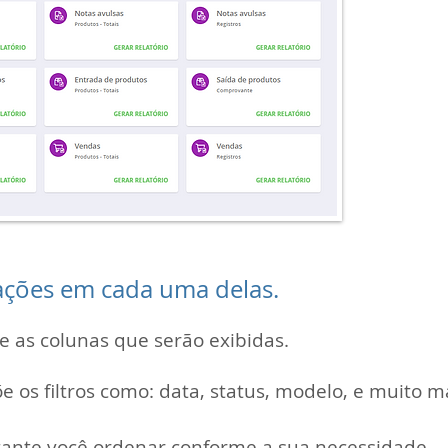
contab
impor
regis
Escolh
relat
sequê
RELATÓ
config
 ações em cada uma delas.
e as colunas que serão exibidas.
 os filtros como: data, status, modelo, e muito ma
rtante você ordenar conforme a sua necessidade.