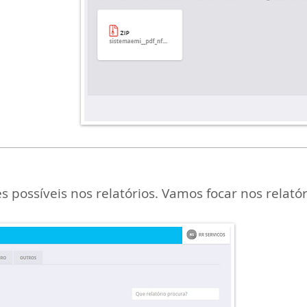
tatus,
erir.
 e se
ica no
possíveis nos relatórios. Vamos focar nos relatóri
Cliq
em se
VENDA
apare