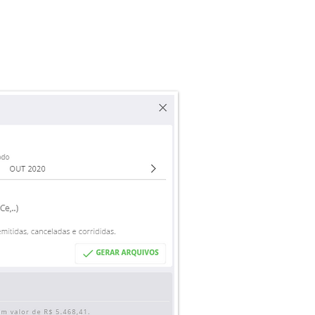
número da nota ou mesmo
m valor, e tudo isso pode
m uma busca só.