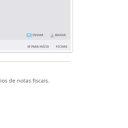
os de notas fiscais.
ue em relatórios e
guida selecione a aba
S
. Vários relatórios vão
cer, mas para fazer a