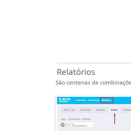
Você pode escolher por s
modelo ou como pref
Indique também o mês
quer incluir os Danfes. Cl
arquivo para baixar.
Relatórios
São centenas de combinações 