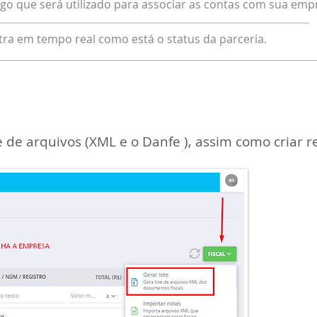
go que será utilizado para associar as contas com sua emp
ra em tempo real como está o status da parceria.
 de arquivos (XML e o Danfe ), assim como criar re
Clica
menu,
empr
arqui
a tod
Sistem
você 