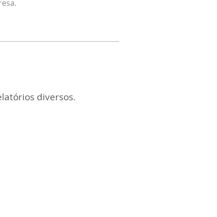
resa.
latórios diversos.
ndo em Notas fiscais no
 você pode escolher a
esa e gerar o lote de
vos, assim como ter acesso
as as notas emitidas pelo
a Aivis. Na busca no filtro,
pode escolher por data,