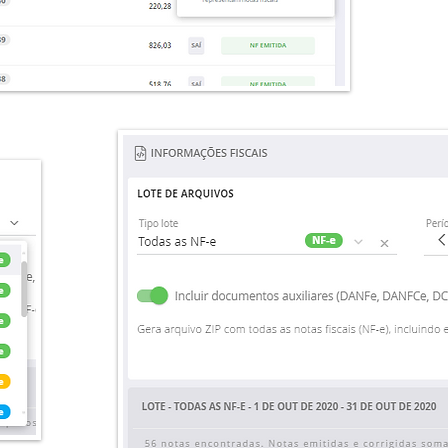
pelo 
por u
ser e