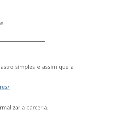
as
dastro simples e assim que a
res/
malizar a parceria.