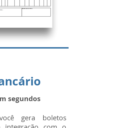
ancário
em segundos
você gera boletos
da integração com o