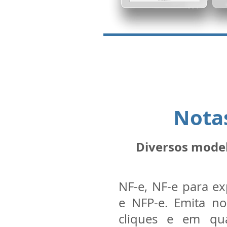
Notas
Diversos model
NF-e, NF-e para e
e NFP-e. Emita no
cliques e em qua