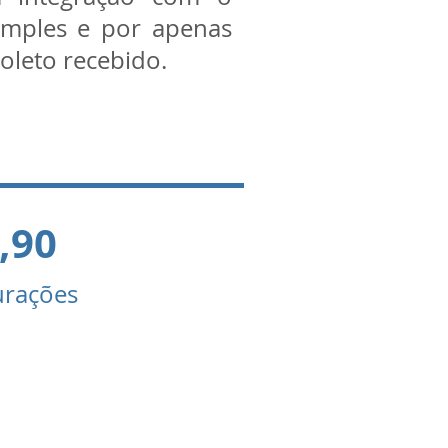
imples e por apenas
boleto recebido.
,90
gurações
 como centenas de
presas em todo o
sil e solicite uma