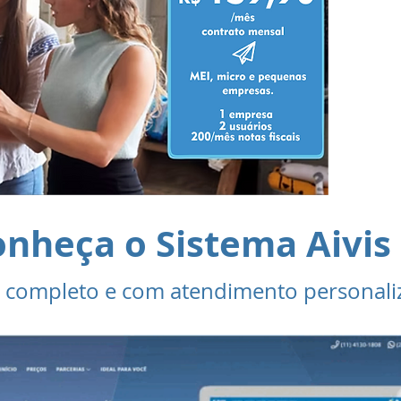
a
co
a
con
u
nheça o Sistema Aivis
, completo e com atendimento personali