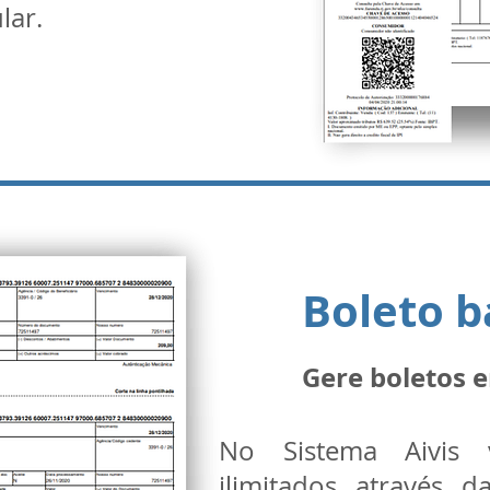
lar.
Boleto b
Gere boletos 
No Sistema Aivis 
ilimitados através 