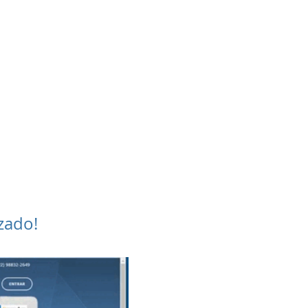
presentação sem
mpromisso. Nós
judamos com as
figurações e com
m treinamento
personalizado.
zado!