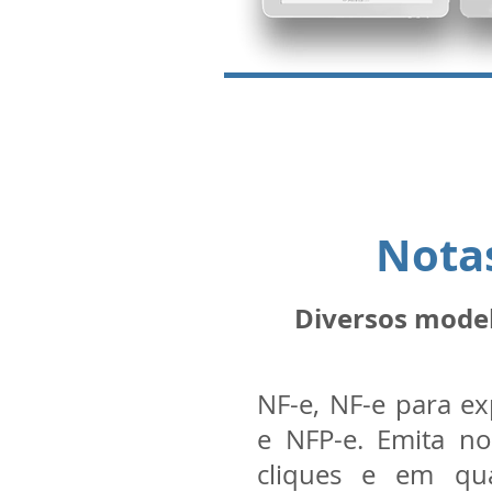
Notas
Diversos model
NF-e, NF-e para e
e NFP-e. Emita no
cliques e em qua