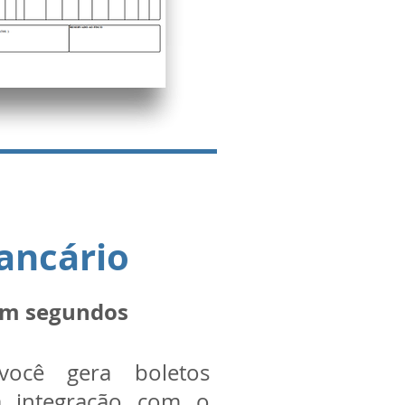
ancário
em segundos
você gera boletos
da integração com o