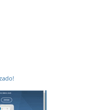
presentação sem
mpromisso. Nós
judamos com as
figurações e com
m treinamento
personalizado.
zado!