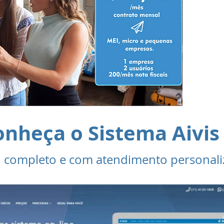
a
co
a
con
u
onheça o Sistema Aivis
, completo e com atendimento personali