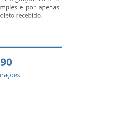
imples e por apenas
boleto recebido.
,90
gurações
 como centenas de
presas em todo o
sil e solicite uma