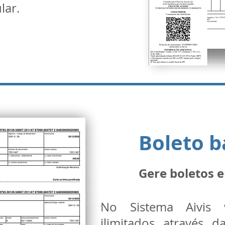
lar.
Boleto b
Gere boletos 
No Sistema Aivis 
ilimitados através 