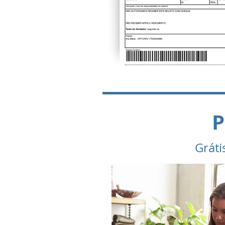
P
Gráti